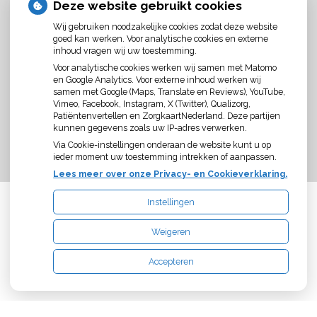
LOCATIE LISSE
Deze website gebruikt cookies
De praktijk is gevestigd in de (neuro) fysiotherapiepraktijk
Wij gebruiken noodzakelijke cookies zodat deze website
Boot & Broersen
goed kan werken. Voor analytische cookies en externe
inhoud vragen wij uw toestemming.
Vivaldistraat 67-a
2162AB Lisse
Voor analytische cookies werken wij samen met Matomo
Tel:
0252-428331
en Google Analytics. Voor externe inhoud werken wij
Mail:
cakwakman@logopediepraktijklisse.nl
samen met Google (Maps, Translate en Reviews), YouTube,
Website:
www.logopediepraktijklisse.nl
Vimeo, Facebook, Instagram, X (Twitter), Qualizorg,
Patiëntenvertellen en ZorgkaartNederland. Deze partijen
Aanwezig op maandag, woensdag en donderdag.
kunnen gegevens zoals uw IP-adres verwerken.
Via Cookie-instellingen onderaan de website kunt u op
ieder moment uw toestemming intrekken of aanpassen.
Lees meer over onze Privacy- en Cookieverklaring.
Instellingen
Uw Zorg Online
|
Beheer
Weigeren
Privacy verklaring
|
Cookie-instellingen
|
Voorwaarden
Accepteren