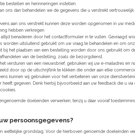
ie bestellen en herinneringen instellen.
aan ons dan behandelen we de gegevens die u verstrekt vertrouwelij
vens aan ons verstrekt kunnen deze worden opgenomen in uw medisch d
mming hebben verkregen
s altijd benaderen door het contactformulier in te vullen. Gevraagd 
s worden uitsluitend gebruikt om uw vraag te behandelen en om onze
t bij het plaatsen van een bestelling worden door ons gebruikt om d
et afhandelen van de bestelling, zoals de bezorgdienst.
het versturen van een nieuwsbrief, gebruiken wij uw e-mailadres en n
beeld door op de uitschrijflink te klikken die onder aan elke commerc
ens kunnen wij gebruiken voor het verbeteren van onze dienstverleni
or heeft gegeven. Denk hierbij bijvoorbeeld aan uw feedback die u vi
cookies.
engenoemde doeleinden verwerken, tenzij u daar vooraf toestemming
j uw persoonsgegevens?
n wettelijke grondslag. Voor de hierboven genoemde doeleinden ve