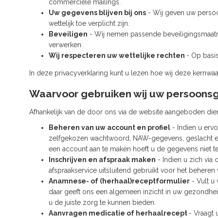
commerciële mailings.
Uw gegevens blijven bij ons
- Wij geven uw persoon
wettelijk toe verplicht zijn.
Beveiligen
- Wij nemen passende beveiligingsmaat
verwerken.
Wij respecteren uw wettelijke rechten
- Op basis
In deze privacyverklaring kunt u lezen hoe wij deze kernwa
Waarvoor gebruiken wij uw persoon
Afhankelijk van de door ons via de website aangeboden di
Beheren van uw account en profiel
- Indien u erv
zelfgekozen wachtwoord, NAW-gegevens, geslacht e
een account aan te maken hoeft u de gegevens niet te
Inschrijven en afspraak maken
- Indien u zich via 
afspraakservice uitsluitend gebruikt voor het beheren
Anamnese- of (herhaal)receptformulier
- Vult u
daar geeft ons een algemeen inzicht in uw gezondheid
u de juiste zorg te kunnen bieden.
Aanvragen medicatie of herhaalrecept
- Vraagt 