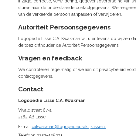
inzage, correctie, verwijdering, gegevensoverdraging van
sturen naar de onderstaande contactgegevens. We reageren 
van de verkeerde persoon aanpassen of verwijderen.
Autoriteit Persoonsgegevens
Logopedie Lisse C.A. Kwakman wil u er tevens op wijzen dat 
de toezichthouder de Autoriteit Persoonsgegevens.
Vragen en feedback
We controleren regelmatig of we aan dit privacybeleid vol
contactgegevens.
Contact
Logopedie Lisse C.A. Kwakman
Vivaldistraat 67-a
2162 AB Lisse
E-mail:
cakwakman@logopediepraktijklisse.nl
Telefoon:
0252-428331