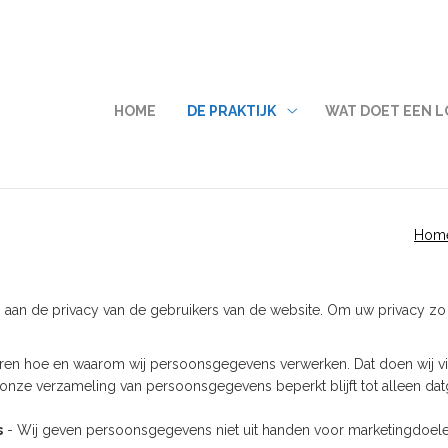
HOOFDMENU
HOME
DE PRAKTIJK
WAT DOET EEN 
De
praktijk
submenu
Hom
 aan de privacy van de gebruikers van de website. Om uw privacy zo 
ren hoe en waarom wij persoonsgegevens verwerken. Dat doen wij via
 onze verzameling van persoonsgegevens beperkt blijft tot alleen d
s
- Wij geven persoonsgegevens niet uit handen voor marketingdoelei