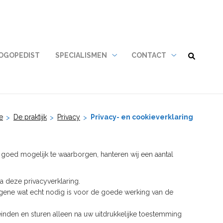
LOGOPEDIST
SPECIALISMEN
CONTACT
Specialismen
Contact
submenu
submenu
e
De praktijk
Privacy
Privacy- en cookieverklaring
goed mogelijk te waarborgen, hanteren wij een aantal
 deze privacyverklaring.
atgene wat echt nodig is voor de goede werking van de
nden en sturen alleen na uw uitdrukkelijke toestemming