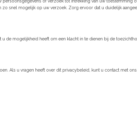
 uw persoonsgegevens of verzoek tot intrekking van uw toestemming
zo snel mogelijk op uw verzoek. Zorg ervoor dat u duidelijk aangee
u de mogelijkheid heeft om een klacht in te dienen bij de toezichtho
doen. Als u vragen heeft over dit privacybeleid, kunt u contact met