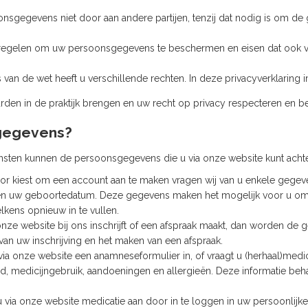
sgegevens niet door aan andere partijen, tenzij dat nodig is om de g
regelen om uw persoonsgegevens te beschermen en eisen dat ook va
 van de wet heeft u verschillende rechten. In deze privacyverklaring 
arden in de praktijk brengen en uw recht op privacy respecteren en 
sgegevens?
ensten kunnen de persoonsgegevens die u via onze website kunt acht
oor kiest om een account aan te maken vragen wij van u enkele gegeven
n uw geboortedatum. Deze gegevens maken het mogelijk voor u om 
lkens opnieuw in te vullen.
onze website bij ons inschrijft of een afspraak maakt, dan worden de g
 van uw inschrijving en het maken van een afspraak.
 via onze website een anamneseformulier in, of vraagt u (herhaal)medi
, medicijngebruik, aandoeningen en allergieën. Deze informatie behan
u via onze website medicatie aan door in te loggen in uw persoonlijke 