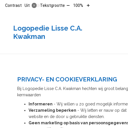
Tekst
Tekst
Contrast
Tekstgrootte
100%
Uit
verkleinen
vergroten
met
met
10%
10%
Logopedie Lisse C.A.
Kwakman
PRIVACY- EN COOKIEVERKLARING
Bij Logopedie Lisse C.A. Kwakman hechten wij groot belang
kernwaarden
Informeren
- Wij willen u zo goed mogelijk informe
Verzameling beperken
- Wij letten er nauw op dat
website en de door u gebruikte diensten.
Geen marketing op basis van persoonsgegeven