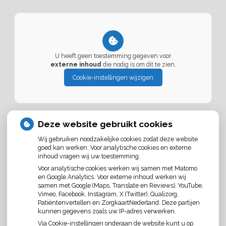
U heeft geen toestemming gegeven voor
externe inhoud
die nodig is om dit te zien.
Cookie-instellingen wijzigen
LOCATIE LISSE
Deze website gebruikt cookies
De praktijk is gevestigd in de (neuro) fysiotherapiepraktijk
Wij gebruiken noodzakelijke cookies zodat deze website
Boot & Broersen
goed kan werken. Voor analytische cookies en externe
inhoud vragen wij uw toestemming.
Vivaldistraat 67-a
2162AB Lisse
Voor analytische cookies werken wij samen met Matomo
Tel:
0252-428331
en Google Analytics. Voor externe inhoud werken wij
Mail:
cakwakman@logopediepraktijklisse.nl
samen met Google (Maps, Translate en Reviews), YouTube,
Website:
www.logopediepraktijklisse.nl
Vimeo, Facebook, Instagram, X (Twitter), Qualizorg,
Patiëntenvertellen en ZorgkaartNederland. Deze partijen
Aanwezig op maandag, woensdag en donderdag.
kunnen gegevens zoals uw IP-adres verwerken.
Via Cookie-instellingen onderaan de website kunt u op