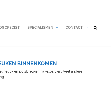
LOGOPEDIST
SPECIALISMEN
CONTACT
Specialismen
Contact
submenu
submenu
REUKEN BINNENKOMEN
 heup- en polsbreuken na valpartijen. Veel andere
ng.