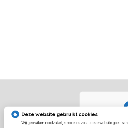
Deze website gebruikt cookies
U heeft geen toes
externe inhoud
die
Wij gebruiken noodzakelijke cookies zodat deze website goed kan
Cookie-inste