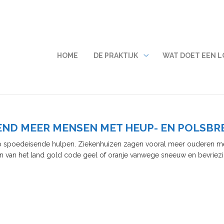
HOOFDMENU
HOME
DE PRAKTIJK
WAT DOET EEN 
De
praktijk
submenu
KEND MEER MENSEN MET HEUP- EN POLSB
 spoedeisende hulpen. Ziekenhuizen zagen vooral meer ouderen met
n van het land gold code geel of oranje vanwege sneeuw en bevriezi