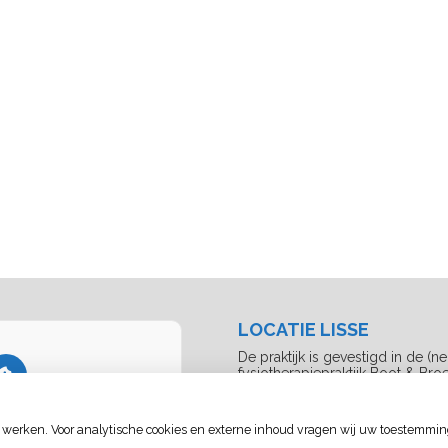
LOCATIE LISSE
De praktijk is gevestigd in de (n
fysiotherapiepraktijk Boot & Bro
Vivaldistraat 67-a
temming gegeven voor
2162AB Lisse
 nodig is om dit te zien.
 werken. Voor analytische cookies en externe inhoud vragen wij uw toestemmin
Tel:
0252-428331
Mail:
cakwakman@logopedieprakt
llingen wijzigen