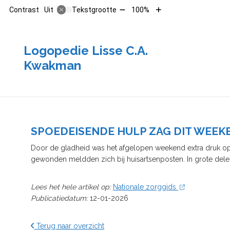
Tekst
Tekst
Contrast
Tekstgrootte
100%
Uit
verkleinen
vergroten
met
met
10%
10%
Logopedie Lisse C.A.
Kwakman
SPOEDEISENDE HULP ZAG DIT WEE
Door de gladheid was het afgelopen weekend extra druk op
gewonden meldden zich bij huisartsenposten. In grote dele
Lees het hele artikel op:
Nationale zorggids
Publicatiedatum:
12-01-2026
Terug naar overzicht