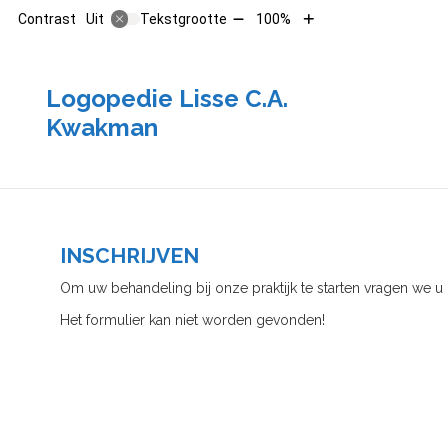
Tekst
Tekst
Contrast
Tekstgrootte
100%
Uit
verkleinen
vergroten
met
met
10%
10%
Logopedie Lisse C.A.
Kwakman
INSCHRIJVEN
Om uw behandeling bij onze praktijk te starten vragen we u 
Het formulier kan niet worden gevonden!