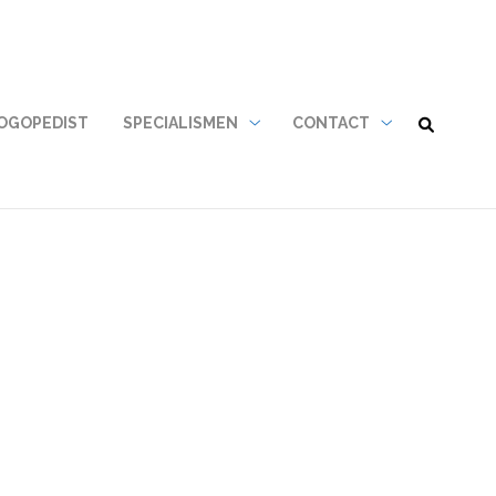
LOGOPEDIST
SPECIALISMEN
CONTACT
Specialismen
Contact
submenu
submenu