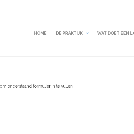
HOOFDMENU
HOME
DE PRAKTIJK
WAT DOET EEN 
De
praktijk
submenu
om onderstaand formulier in te vullen.