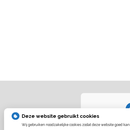
Deze website gebruikt cookies
U heeft geen toes
externe inhoud
die
Wij gebruiken noodzakelijke cookies zodat deze website goed kan
Cookie-inste