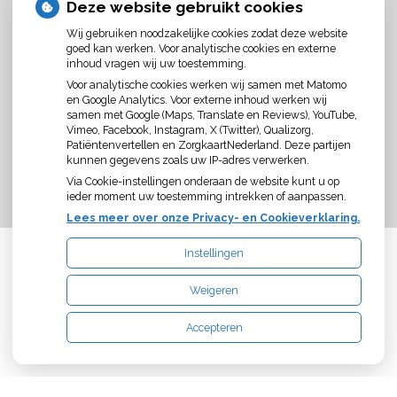
LOCATIE LISSE
Deze website gebruikt cookies
De praktijk is gevestigd in de (neuro) fysiotherapiepraktijk
Wij gebruiken noodzakelijke cookies zodat deze website
Boot & Broersen
goed kan werken. Voor analytische cookies en externe
inhoud vragen wij uw toestemming.
Vivaldistraat 67-a
2162AB Lisse
Voor analytische cookies werken wij samen met Matomo
Tel:
0252-428331
en Google Analytics. Voor externe inhoud werken wij
Mail:
cakwakman@logopediepraktijklisse.nl
samen met Google (Maps, Translate en Reviews), YouTube,
Website:
www.logopediepraktijklisse.nl
Vimeo, Facebook, Instagram, X (Twitter), Qualizorg,
Patiëntenvertellen en ZorgkaartNederland. Deze partijen
Aanwezig op maandag, woensdag en donderdag.
kunnen gegevens zoals uw IP-adres verwerken.
Via Cookie-instellingen onderaan de website kunt u op
ieder moment uw toestemming intrekken of aanpassen.
Lees meer over onze Privacy- en Cookieverklaring.
Instellingen
Uw Zorg Online
|
Beheer
Weigeren
Privacy verklaring
|
Cookie-instellingen
|
Voorwaarden
Accepteren